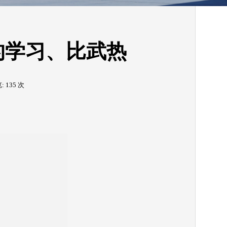
的学习、比武热
览:
135
次