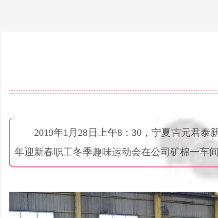
2019年1月28日上午8：30，宁夏吉元君泰
年迎新春职工冬季趣味运动会在公司矿棉一车