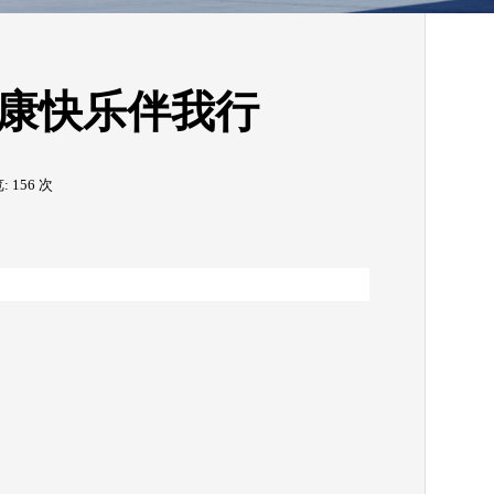
健康快乐伴我行
览:
156
次