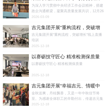
严峻挑战，吉元集团在习近平新时代中国特色
为深入学习贯彻中央经济工作会议精神，搭建
社会主义思想的指引下，全面贯彻落实党的二
政企沟通桥梁，凝聚高质量发展共识，12月26
十届四中全会精神和自治区党委十三届全会精
日，宁夏吉元循环发展有限公司支部委员会联
2026-03-09
神，坚持“稳字当头、稳中求进”工作总基调，
系中共平罗县工业和信息化局机关支部委员会
持续拓展集团高质量发展深度和广度，企业总
吉元集团开展“重构流程，突破增
在吉元集团红领学院联合开展“深入学习中央
体保持了稳健发展态势。每一份成绩的取得离
长”线上直播培训
经济工作会议精神，政企合力共促高质量发
吉元集团开展“重构流程，突破增长”线上直播
不开每一位并肩作战的员工，在新年来临之
展”主题党日活动。平罗县冶金产业联合党委
培训
际，我们向勤奋耕耘的全体员
成员单位党员代表参加本次活动。
2025-12-18
以赛砺技守匠心 精准检测保质量
以赛砺技守匠心 精准检测保质量
2025-12-18
吉元集团开展“幸福吉元、情暖中
秋”职工福利发放活动
金秋送爽，丹桂飘香，又是一年中秋佳节将
至。为感谢全体职工的辛勤付出，传递吉元集
团的关怀与温暖，9月28日，集团党支部、工
2025-12-18