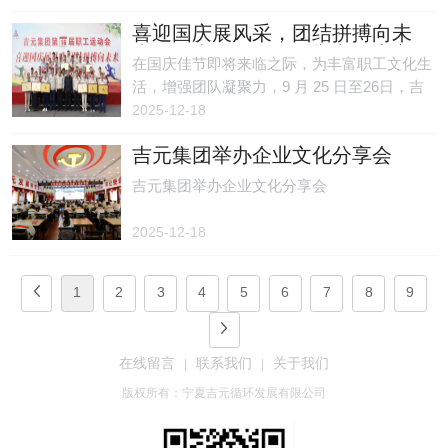
会委员会精心组织了中秋节福利发放活动，为
喜迎国庆展风采，团结拼搏向未
奋战在各个岗位的职工们送上了诚挚的节日祝
来——吉元集团热烈举办第十六
福和丰厚的节日礼品。
在国庆佳节即将来临之际，为丰富职工文化生
届职工运动会
活，增强团队凝聚力，9 月 25 日至26日，吉
元集团第十六届职工运动会在厂区内热烈举
2025-12-18
办。本次运动会以“喜迎国庆展风采，团结拼
吉元集团举办企业文化分享会
搏向未来”为主题，设置了篮球接力跑、拔
河、集体跳绳等集体项目，以及羽毛球、乒乓
吉元集团举办企业文化分享会
球、一分钟跳绳、五子棋、象棋、定点投篮等
个人项目，吸引了集团各部门、车间的职工积
2025-12-18
极参与。
1
2
3
4
5
6
7
8
9
在线留言
联系我们
关于我们
|
|
版权所有：宁夏吉元循环发展有限公司