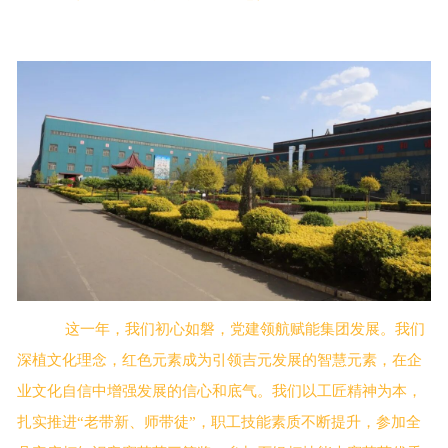
这一年，我们初心如磐，党建领航赋能集团发展。我们
深植文化理念，红色元素成为引领吉元发展的智慧元素，在企
业文化自信中增强发展的信心和底气。我们以工匠精神为本，
扎实推进“老带新、师带徒”，职工技能素质不断提升，参加全