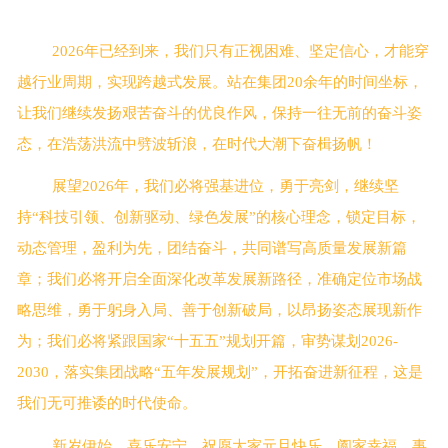
2026年已经到来，我们只有正视困难、坚定信心，才能穿
越行业周期，实现跨越式发展。站在集团20余年的时间坐标，
让我们继续发扬艰苦奋斗的优良作风，保持一往无前的奋斗姿
态，在浩荡洪流中劈波斩浪，在时代大潮下奋楫扬帆！
展望2026年，我们必将强基进位，勇于亮剑，继续坚
持“科技引领、创新驱动、绿色发展”的核心理念，锁定目标，
动态管理，盈利为先，团结奋斗，共同谱写高质量发展新篇
章；我们必将开启全面深化改革发展新路径，准确定位市场战
略思维，勇于躬身入局、善于创新破局，以昂扬姿态展现新作
为；我们必将紧跟国家“十五五”规划开篇，审势谋划2026-
2030，落实集团战略“五年发展规划”，开拓奋进新征程，这是
我们无可推诿的时代使命。
新岁伊始，喜乐安宁。祝愿大家元旦快乐，阖家幸福，事