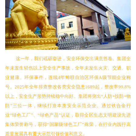
这一年，我们砥砺奋进，安全环保交出满意答卷。集团全
年未发生轻伤以上安全生产事故，全年未发生火灾、交通、职
业健康、环保事件，连续4年蝉联自治区环保A级节能企业称
号。2025年全年排查整改各类安全隐患1689起，整改率99.8%
以上，安全生产形势持续稳中向好。集团将突出“人防+技防+物
防”三位一体，继续打造本质安全示范企业。通过铁合金行
业“绿色工厂”、“绿色产品”认证，取得全区生态文明建设先进
集体荣誉称号，获得“国家级绿色工厂”殊荣，在行业内践行高
质量发展具有重大示范引领价值和意义。