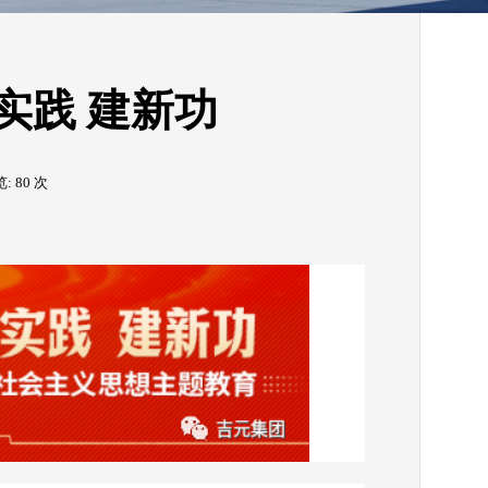
实践 建新功
览:
80
次