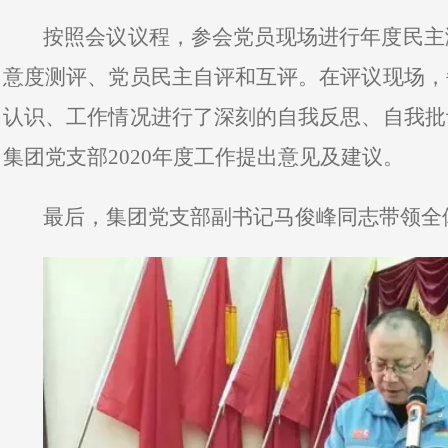
按照会议议程，参会党员现场进行年度民主
意度测评、党员民主自评和互评。在评议现场，
认识、工作情况进行了深刻的自我反思、自我批
集团党支部
2020年度工作提出意见及建议。
最后，集团党支部副书记马俊峰同志带领全