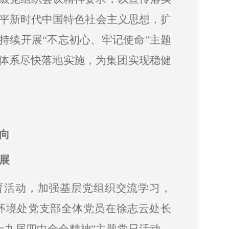
平新时代中国特色社会主义思想，扩
持续开展“不忘初心、牢记使命”主题
”体系尽快落地实施，为集团实现稳健
向
展
育活动，加强基层党组织交流学习，
生态环境处党支部全体党员在徐志云处长
十九届四中全会精神”主题党日活动。