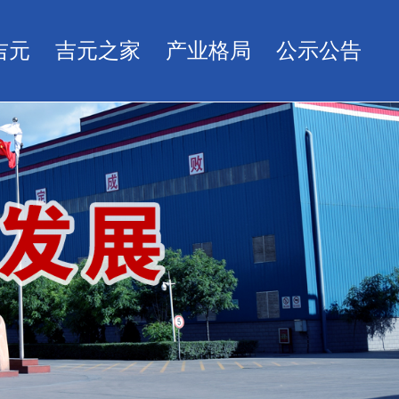
吉元
吉元之家
产业格局
公示公告